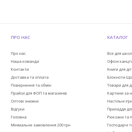
ПРО НАС
КАТАЛОГ
Про нас
Все для шко
Наша команда
Офісні канц
Контакти
Книги для ді
Доставка та оплата
Блокноти Щ
Повернення та обмін
Товари для д
Прайси для ФОП та магазинів
Картини за 
Оптові знижки
Настільні ігр
Відгуки
Приладдя дл
Головна
Рюкзаки та 
Мінімальне замовлення 200 грн
Господарчі 