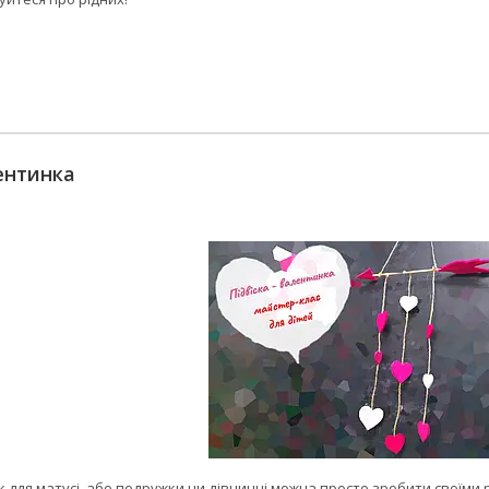
ентинка
для матусі, або подружки чи дівчинці можна просто зробити своїми 