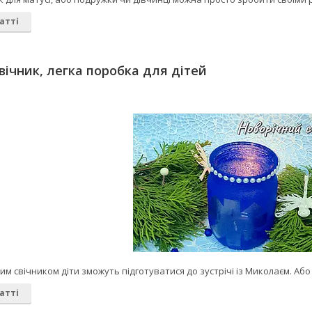
атті
вічник, легка поробка для дітей
им свічником діти зможуть підготуватися до зустрічі із Миколаєм. А
атті