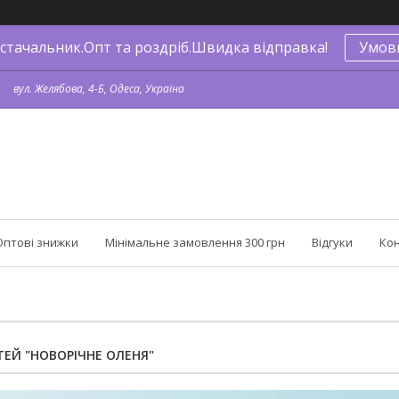
стачальник.Опт та роздріб.Швидка відправка!
Умов
вул. Желябова, 4-Б, Одеса, Україна
Оптові знижки
Мінімальне замовлення 300 грн
Відгуки
Ко
ТЕЙ "НОВОРІЧНЕ ОЛЕНЯ"