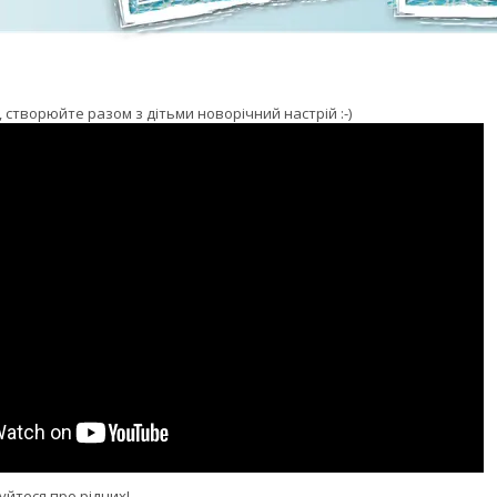
 створюйте разом з дітьми новорічний настрій :-)
уйтеся про рідних!