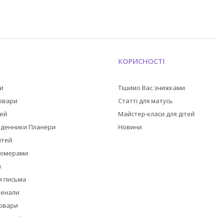
КОРИСНОСТІ
ли
Тішимо Вас знижками
товари
Статті для матусь
тей
Майстер-класи для дітей
оденники Планери
Новини
ітей
номерами
и
я письма
пенали
товари