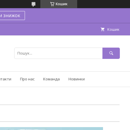
Кошик
и знижок
Кошик
нтакти
Про нас
Команда
Новинки