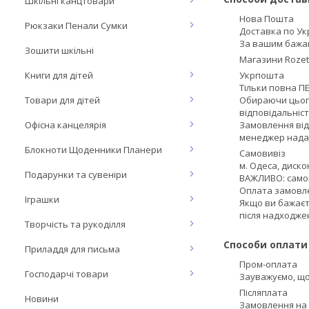
Шкільні канцтовари
Нова Пошта
Рюкзаки Пенали Сумки
Доставка по Ук
За вашим бажан
Зошити шкільні
Магазини Roze
Книги для дітей
Укрпошта
Тільки повна П
Товари для дітей
Обираючи цього
відповідальніст
Офісна канцелярія
Замовлення від
менеджер надас
Блокноти Щоденники Планери
Самовивіз
м. Одеса, диско
Подарунки та сувеніри
ВАЖЛИВО: самов
Оплата замовлен
Іграшки
Якщо ви бажаєт
після надходже
Творчість та рукоділля
Способи оплати
Приладдя для письма
Пром-оплата
Господарчі товари
Зауважуємо, що
Післяплата
Новини
Замовлення на 