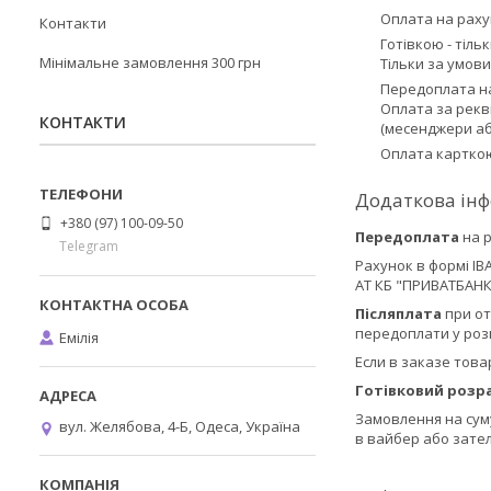
Оплата на рах
Контакти
Готівкою - тіль
Мінімальне замовлення 300 грн
Тільки за умови
Передоплата на
Оплата за рекв
КОНТАКТИ
(месенджери або
Оплата карткою
+380 (97) 100-09-50
Передоплата
на 
Telegram
Рахунок в формі IB
АТ КБ "ПРИВАТБАНК"
Післяплата
при от
передоплати у розм
Емілія
Если в заказе това
Готівковий розр
Замовлення на сум
вул. Желябова, 4-Б, Одеса, Україна
в вайбер або зате