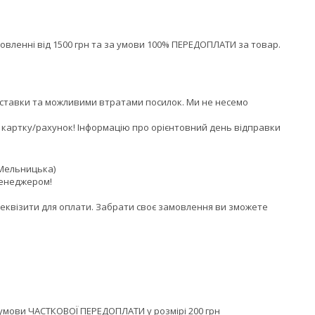
енні від 1500 грн та за умови 100% ПЕРЕДОПЛАТИ за товар.
доставки та можливими втратами посилок. Ми не несемо 
 картку/рахунок! Інформацію про орієнтовний день відправки 
 Мельницька)

енеджером!

еквізити для оплати. Забрати своє замовлення ви зможете 
умови ЧАСТКОВОЇ ПЕРЕДОПЛАТИ у розмірі 200 грн