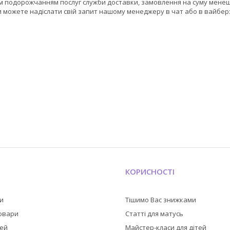
ним подорожчанням послуг служби доставки, замовлення на суму мене
и можете надіслати свій запит нашому менеджеру в чат або в вайбер:
КОРИСНОСТІ
ли
Тішимо Вас знижками
товари
Статті для матусь
тей
Майстер-класи для дітей