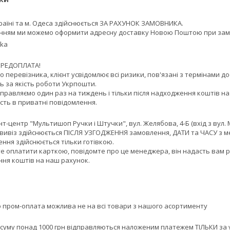
раїні та м. Одеса здійснюється ЗА РАХУНОК ЗАМОВНИКА. 

ням ми можемо оформити адресну доставку Новою Поштою при замовл
tka
ЕРЕДОПЛАТА! 

 перевізника, клієнт усвідомлює всі ризики, пов'язані з термінами 
ь за якість роботи Укрпошти.

правляємо один раз на тиждень і тільки після надходження коштів на
ть в приватні повідомлення.
нт-центр "Мультишоп Ручки і Штучки", вул. Желябова, 4-Б (вхід з вул.
ивіз здійснюється ПІСЛЯ УЗГОДЖЕННЯ замовлення, ДАТИ та ЧАСУ з м
ня здійснюється тільки готівкою. 

е оплатити карткою, повідомте про це менеджера, він надасть вам р
ння коштів на наш рахунок.
 пром-оплата можлива не на всі товари з нашого асортименту
суму понад 1000 грн відправляються наложеним платежем ТІЛЬКИ за 