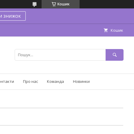
Кошик
и знижок
Кошик
онтакти
Про нас
Команда
Новинки