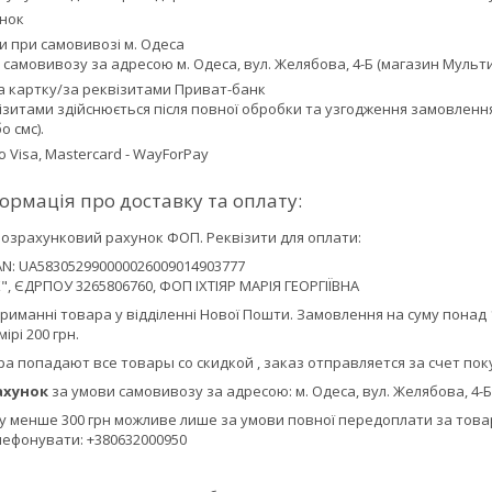
унок
ки при самовивозі м. Одеса
 самовивозу за адресою м. Одеса, вул. Желябова, 4-Б (магазин Мульти
 картку/за реквізитами Приват-банк
ізитами здійснюється після повної обробки та узгодження замовлення
 смс).
 Visa, Mastercard - WayForPay
розрахунковий рахунок ФОП. Реквізити для оплати:
AN: UA583052990000026009014903777
, ЄДРПОУ 3265806760, ФОП ІХТІЯР МАРІЯ ГЕОРГІЇВНА
риманні товара у відділенні Нової Пошти. Замовлення на суму понад 
ірі 200 грн.
ра попадают все товары со скидкой , заказ отправляется за счет пок
ахунок
за умови самовивозу за адресою: м. Одеса, вул. Желябова, 4-
у менше 300 грн можливе лише за умови повної передоплати за товар
лефонувати: +380632000950