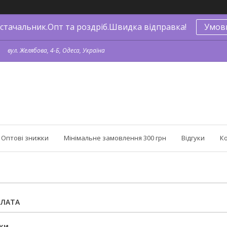
стачальник.Опт та роздріб.Швидка відправка!
Умов
вул. Желябова, 4-Б, Одеса, Україна
Оптові знижки
Мінімальне замовлення 300 грн
Відгуки
К
ПЛАТА
ки