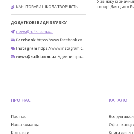
У зв`язку із знач
КАНЦТОВАРИ ШКОЛА ТВОРЧІСТЬ
товар! Для цього В
news@ru4ki.com.ua
Facebook
https://www.facebook.com/ru4ki.com.ua/
Instagram
https://www.instagram.com/ruchki_ta_shtuchki/
news@ru4ki.com.ua
Администратор
ПРО НАС
КАТАЛОГ
Про нас
Все для шко
Наша команда
Офісні канц
Контакти
Книги для ді