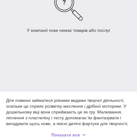
У компанії поки немає товарів або послуг
Діти повинні займатися різними видами творчої діяльності,
оскільки це сприяє розвитку мислення і дрібної моторики. У
дошкільному віці вони сприймають це як гру. Малювання,
ліплення з пластиліну і тесту допомагає їм фантазувати і
вигадувати щось нове, а якісні дитячі фартухи для творчості,
представлені в каталозі інтернет-магазину "Ручки і Штучки",
Показати все
допоможуть захистити одяг дівчаток і хлопчиків від небажаних