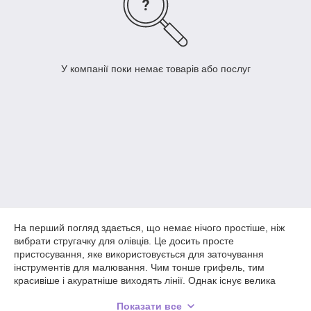
У компанії поки немає товарів або послуг
На перший погляд здається, що немає нічого простіше, ніж
вибрати стругачку для олівців. Це досить просте
пристосування, яке використовується для заточування
інструментів для малювання. Чим тонше грифель, тим
красивіше і акуратніше виходять лінії. Однак існує велика
кількість тонкощів, на які слід звертати увагу при виборі
Показати все
металевих і пластикових скріпок. Товари відрізняються і за