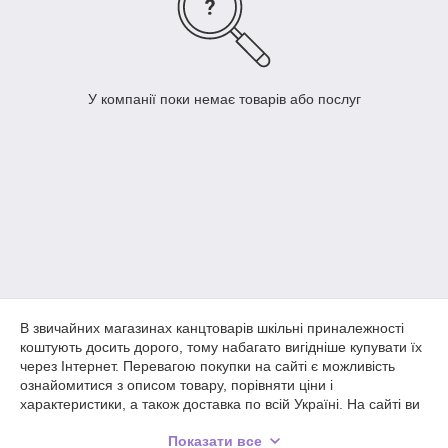
У компанії поки немає товарів або послуг
В звичайних магазинах канцтоварів шкільні приналежності
коштують досить дорого, тому набагато вигідніше купувати їх
через Інтернет. Перевагою покупки на сайті є можливість
ознайомитися з описом товару, порівняти ціни і
характеристики, а також доставка по всій Україні. На сайті ви
знайдете обкладинки для зошитів в школу від різних
Показати все
виробників і зможете підібрати саме ту продукцію, яка буде