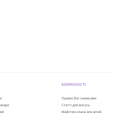
КОРИСНОСТІ
ли
Тішимо Вас знижками
товари
Статті для матусь
тей
Майстер-класи для дітей