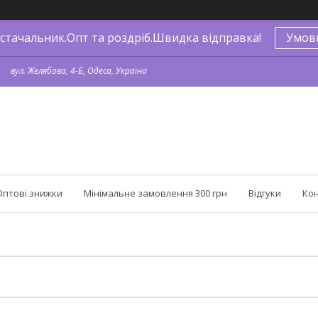
стачальник.Опт та роздріб.Швидка відправка!
Умов
вул. Желябова, 4-Б, Одеса, Україна
Оптові знижки
Мінімальне замовлення 300 грн
Відгуки
Ко