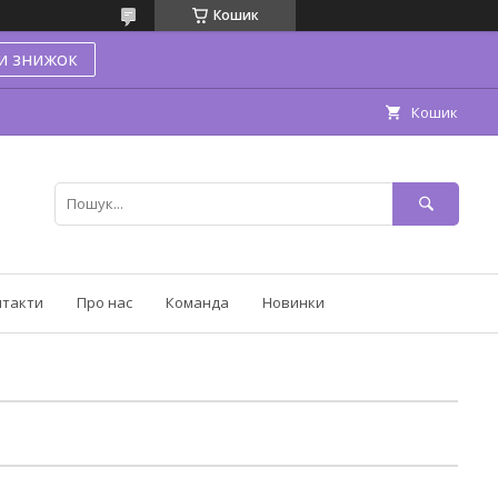
Кошик
и знижок
Кошик
нтакти
Про нас
Команда
Новинки