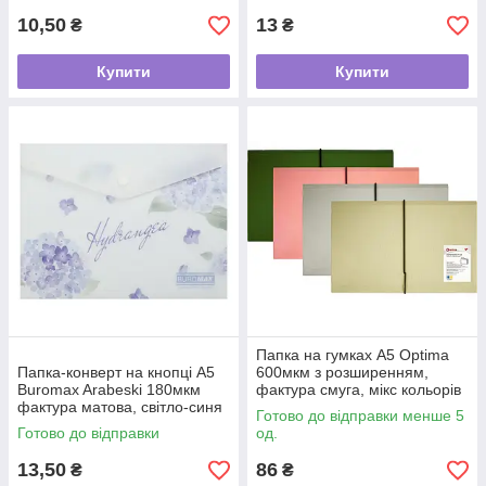
10,50
13
₴
₴
Купити
Купити
Папка на гумках А5 Optima
Папка-конверт на кнопці А5
600мкм з розширенням,
Buromax Arabeski 180мкм
фактура смуга, мікс кольорів
фактура матова, світло-синя
Готово до відправки менше 5
Готово до відправки
од.
13,50
86
₴
₴