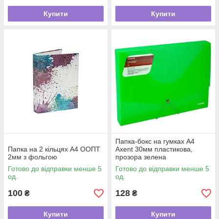
Купити
Купити
Папка-бокс на гумках А4
Папка на 2 кільцях А4 ООПТ
Axent 30мм пластикова,
2мм з фольгою
прозора зелена
Готово до відправки менше 5
Готово до відправки менше 5
од.
од.
100
128
₴
₴
Купити
Купити