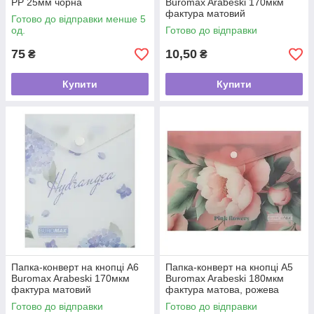
РР 25мм чорна
Buromax Arabeski 170мкм
фактура матовий
Готово до відправки менше 5
напівпрозорий пластик,
од.
Готово до відправки
світло-сір
75
10,50
₴
₴
Купити
Купити
Папка-конверт на кнопці А6
Папка-конверт на кнопці А5
Buromax Arabeski 170мкм
Buromax Arabeski 180мкм
фактура матовий
фактура матова, рожева
напівпрозорий пластик,
Готово до відправки
Готово до відправки
світло-син