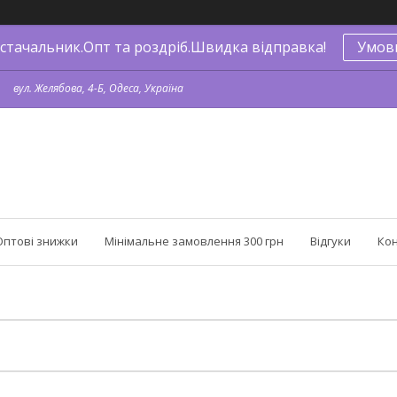
стачальник.Опт та роздріб.Швидка відправка!
Умов
вул. Желябова, 4-Б, Одеса, Україна
Оптові знижки
Мінімальне замовлення 300 грн
Відгуки
Ко