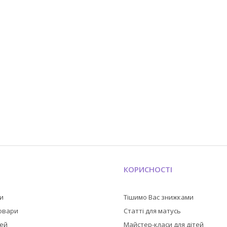
КОРИСНОСТІ
ли
Тішимо Вас знижками
товари
Статті для матусь
тей
Майстер-класи для дітей