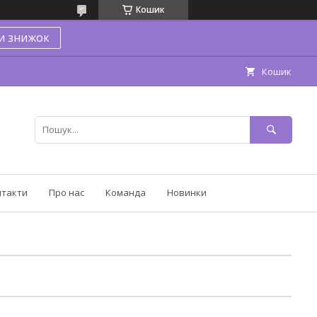
Кошик
и знижок
Кошик
нтакти
Про нас
Команда
Новинки