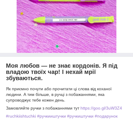
Моя любов — не знає кордонів. Я під
владою твоїх чар! І нехай мрії
збуваються.
Як приємно почути або прочитати ці слова від коханої
людини. А тим більше, в ручці з побажаннями, яка
супроводжує тебе кожен день.
Замовляйте ручки з побажаннями тут
https://goo.gl/3uW3Z4
#ruchkiishtuchki
#ручкииштучки
#ручкиштучки
#подарунок