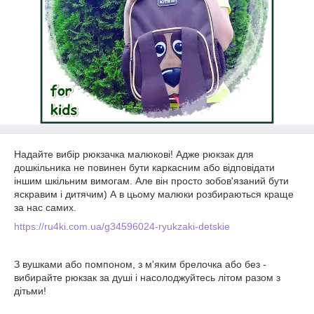
Надайте вибір рюкзачка малюкові! Адже рюкзак для
дошкільника не повинен бути каркасним або відповідати
іншим шкільним вимогам. Але він просто зобов'язаний бути
яскравим і дитячим) А в цьому малюки розбираються краще
за нас самих.
https://ru4ki.com.ua/g34596024-ryukzaki-detskie
З вушками або помпоном, з м'яким брелочка або без -
вибирайте рюкзак за душі і насолоджуйтесь літом разом з
дітьми!