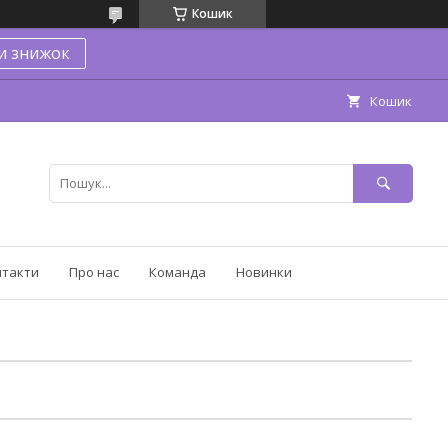
Кошик
и знижок
Кошик
нтакти
Про нас
Команда
Новинки