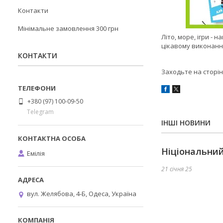
Контакти
Мінімальне замовлення 300 грн
Літо, море, ігри -
цікавому виконанні
КОНТАКТИ
Заходьте на сторі
+380 (97) 100-09-50
Telegram
ІНШІ НОВИНИ
Ніціональний
Емілія
21 січня 25
вул. Желябова, 4-Б, Одеса, Україна