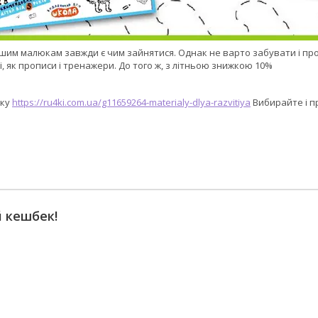
 нашим малюкам завжди є чим зайнятися. Однак не варто забувати і п
, як прописи і тренажери. До того ж, з літньою знижкою 10%
нку
https://ru4ki.com.ua/g11659264-materialy-dlya-razvitiya
Вибирайте і п
 кешбек!