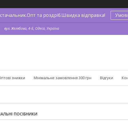
стачальник.Опт та роздріб.Швидка відправка!
Умов
вул. Желябова, 4-Б, Одеса, Україна
Оптові знижки
Мінімальне замовлення 300 грн
Відгуки
Ко
АЛЬНІ ПОСІБНИКИ