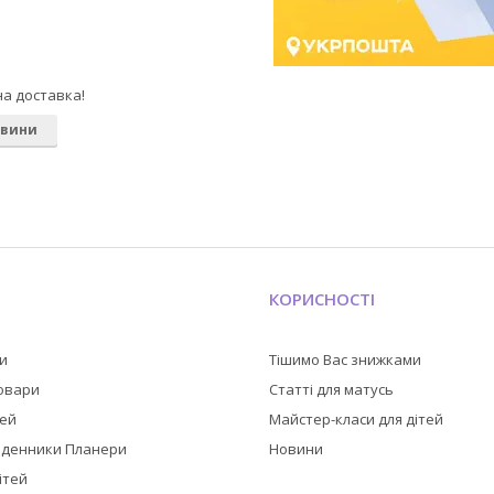
на доставка!
овини
КОРИСНОСТІ
ли
Тішимо Вас знижками
товари
Статті для матусь
тей
Майстер-класи для дітей
оденники Планери
Новини
ітей