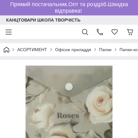
Прямий постачальник.Опт та роздріб.Швидка
відправка!
КАНЦТОВАРИ ШКОЛА ТВОРЧІСТЬ
АСОРТИМЕНТ
Офісне приладдя
Папки
Папки-ко