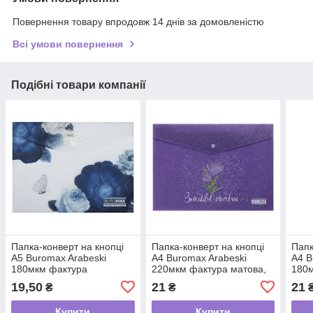
Повернення товару впродовж 14 днів за домовленістю
Всі умови повернення
Подібні товари компанії
Папка-конверт на кнопці
Папка-конверт на кнопці
Папк
А5 Buromax Arabeski
А4 Buromax Arabeski
А4 B
180мкм фактура
220мкм фактура матова,
180м
напівпрозора матова,
фіолетова
19,50
21
21
₴
₴
темно-синя
Купити
Купити