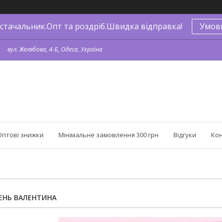
стачальник.Опт та роздріб.Швидка відправка!
Умов
вул. Желябова, 4-Б, Одеса, Україна
Оптові знижки
Мінімальне замовлення 300 грн
Відгуки
Ко
ДЕНЬ ВАЛЕНТИНА