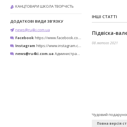
КАНЦТОВАРИ ШКОЛА ТВОРЧІСТЬ
ІНШІ СТАТТІ
news@ru4ki.com.ua
Підвіска-вал
Facebook
https://www.facebook.com/ru4ki.com.ua/
08 лютого 2021
Instagram
https://www.instagram.com/ruchki_ta_shtuchki/
news@ru4ki.com.ua
Администратор
Чудовий подарунок 
Повна версія ст