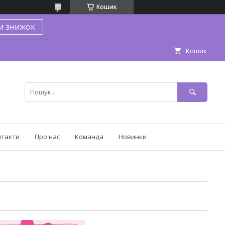
Кошик
и знижок
Кошик
нтакти
Про нас
Команда
Новинки