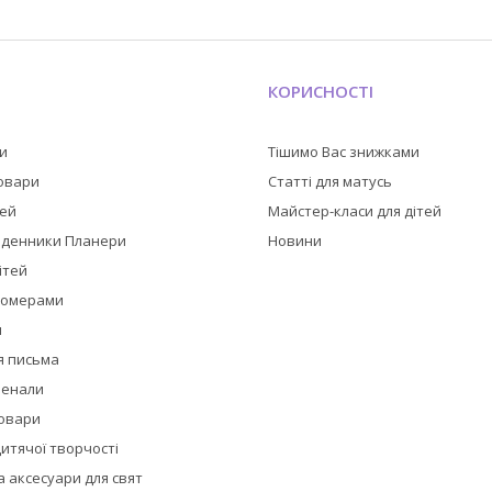
КОРИСНОСТІ
ли
Тішимо Вас знижками
товари
Статті для матусь
тей
Майстер-класи для дітей
оденники Планери
Новини
ітей
номерами
и
я письма
пенали
товари
итячої творчості
 аксесуари для свят