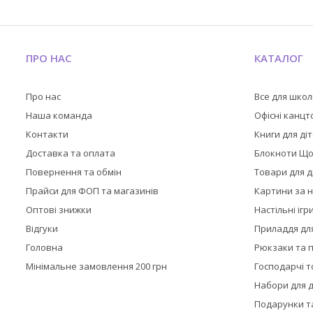
ПРО НАС
КАТАЛОГ
Про нас
Все для шко
Наша команда
Офісні канц
Контакти
Книги для ді
Доставка та оплата
Блокноти Щ
Повернення та обмін
Товари для д
Прайси для ФОП та магазинів
Картини за 
Оптові знижки
Настільні ігр
Відгуки
Приладдя дл
Головна
Рюкзаки та 
Мінімальне замовлення 200 грн
Господарчі 
Набори для д
Подарунки та