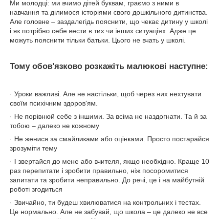
Ми молодці: ми вчимо дітей буквам, граємо з ними в
навчання та ділимося історіями свого дошкільного дитинства.
Але головне – заздалегідь пояснити, що чекає дитину у школі
і як потрібно себе вести в тих чи інших ситуаціях. Адже це
можуть пояснити тільки батьки. Цього не вчать у школі.
Тому обов'язково розкажіть малюкові наступне:
· Уроки важливі. Але не настільки, щоб через них нехтувати
своїм психічним здоров'ям.
· Не порівнюй себе з іншими. За всіма не наздогнати. Та й за
тобою – далеко не кожному
· Не женися за смайликами або оцінками. Просто постарайся
зрозуміти тему
· І звертайся до мене або вчителя, якщо необхідно. Краще 10
раз перепитати і зробити правильно, ніж посоромитися
запитати та зробити неправильно. До речі, це і на майбутній
роботі згодиться
· Звичайно, ти будеш хвилюватися на контрольних і тестах.
Це нормально. Але не забувай, що школа – це далеко не все