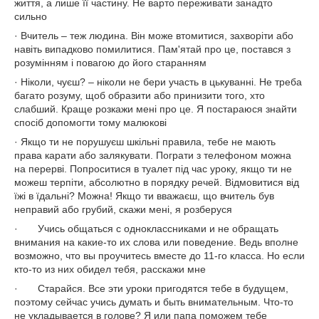
життя, а лише її частину. Не варто переживати занадто
сильно
· Вчитель – теж людина. Він може втомитися, захворіти або
навіть випадково помилитися. Пам'ятай про це, постався з
розумінням і повагою до його старанням
· Ніколи, чуєш? – ніколи не бери участь в цькуванні. Не треба
багато розуму, щоб образити або принизити того, хто
слабший. Краще розкажи мені про це. Я постараюся знайти
спосіб допомогти тому малюкові
· Якщо ти не порушуєш шкільні правила, тебе не мають
права карати або залякувати. Пограти з телефоном можна
на перерві. Попроситися в туалет під час уроку, якщо ти не
можеш терпіти, абсолютно в порядку речей. Відмовитися від
їжі в їдальні? Можна! Якщо ти вважаєш, що вчитель був
неправий або грубий, скажи мені, я розберуся
· Учись общаться с одноклассниками и не обращать
внимания на какие-то их слова или поведение. Ведь вполне
возможно, что вы проучитесь вместе до 11-го класса. Но если
кто-то из них обидел тебя, расскажи мне
· Старайся. Все эти уроки пригодятся тебе в будущем,
поэтому сейчас учись думать и быть внимательным. Что-то
не укладывается в голове? Я или папа поможем тебе