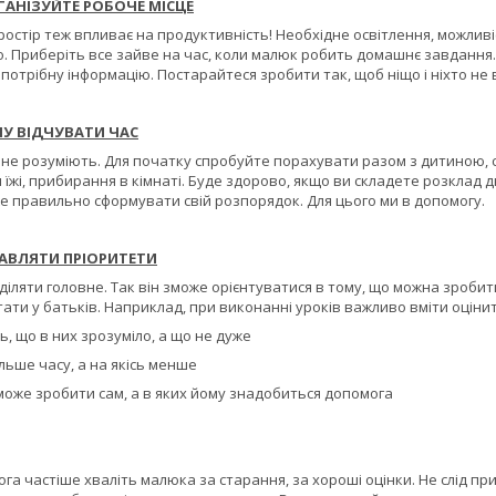
АНІЗУЙТЕ РОБОЧЕ МІСЦЕ
ростір теж впливає на продуктивність! Необхідне освітлення, можливі
о. Приберіть все зайве на час, коли малюк робить домашнє завдання.
потрібну інформацію. Постарайтеся зробити так, щоб ніщо і ніхто не 
У ВІДЧУВАТИ ЧАС
 не розуміють. Для початку спробуйте порахувати разом з дитиною, с
 їжі, прибирання в кімнаті. Буде здорово, якщо ви складете розклад дн
е правильно сформувати свій розпорядок. Для цього ми в допомогу.
АВЛЯТИ ПРІОРИТЕТИ
іляти головне. Так він зможе орієнтуватися в тому, що можна зробити
ати у батьків. Наприклад, при виконанні уроків важливо вміти оцінит
ь, що в них зрозуміло, а що не дуже
більше часу, а на якісь менше
зможе зробити сам, а в яких йому знадобиться допомога
ога частіше хваліть малюка за старання, за хороші оцінки. Не слід п