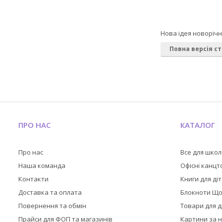
Нова ідея новорічн
Повна версія ст
ПРО НАС
КАТАЛОГ
Про нас
Все для шко
Наша команда
Офісні канц
Контакти
Книги для ді
Доставка та оплата
Блокноти Щ
Повернення та обмін
Товари для д
Прайси для ФОП та магазинів
Картини за 