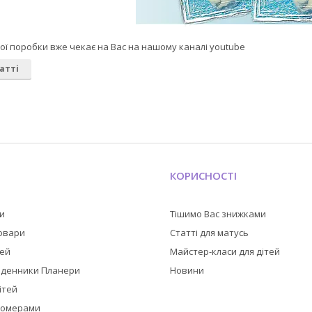
ої поробки вже чекає на Вас на нашому каналі youtube
атті
КОРИСНОСТІ
ли
Тішимо Вас знижками
товари
Статті для матусь
тей
Майстер-класи для дітей
оденники Планери
Новини
ітей
номерами