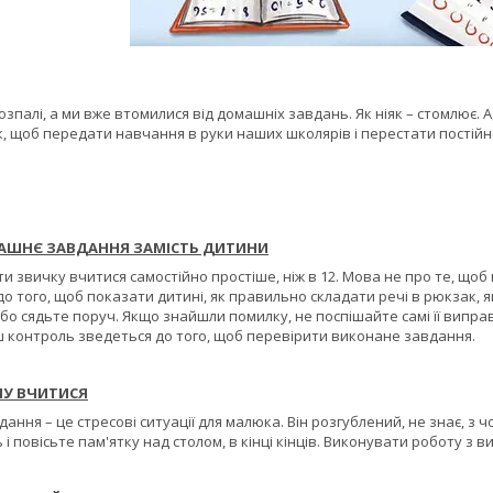
озпалі, а ми вже втомилися від домашніх завдань. Як ніяк – стомлює. 
к, щоб передати навчання в руки наших школярів і перестати постійн
МАШНЄ ЗАВДАННЯ ЗАМІСТЬ ДИТИНИ
ти звичку вчитися самостійно простіше, ніж в 12. Мова не про те, щоб
о того, щоб показати дитині, як правильно складати речі в рюкзак, 
або сядьте поруч. Якщо знайшли помилку, не поспішайте самі її випра
ш контроль зведеться до того, щоб перевірити виконане завдання.
НУ ВЧИТИСЯ
ння – це стресові ситуації для малюка. Він розгублений, не знає, з ч
 і повісьте пам'ятку над столом, в кінці кінців. Виконувати роботу з