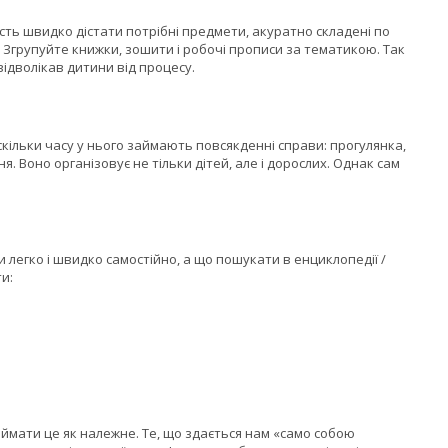
сть швидко дістати потрібні предмети, акуратно складені по
 Згрупуйте книжки, зошити і робочі прописи за тематикою. Так
відволікав дитини від процесу.
кільки часу у нього займають повсякденні справи: прогулянка,
я. Воно організовує не тільки дітей, але і дорослих. Однак сам
 легко і швидко самостійно, а що пошукати в енциклопедії /
и:
риймати це як належне. Те, що здається нам «само собою