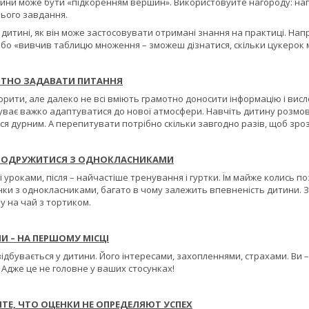
тини може бути «підкоренням вершин». Використовуйте нагороду: напри
ього завдання.
дитині, як він може застосовувати отримані знання на практиці. Нап
або «вивчив таблицю множення – зможеш дізнатися, скільки цукерок 
ОТНО ЗАДАВАТИ ПИТАННЯ
ворити, але далеко не всі вміють грамотно доносити інформацію і ви
буває важко адаптуватися до нової атмосфери. Навчіть дитину розмов
я дурним. А перепитувати потрібно скільки завгодно разів, щоб зроз
ПОДРУЖИТИСЯ З ОДНОКЛАСНИКАМИ
і уроками, після – найчастіше тренування і гуртки. Їм майже колись по
нки з однокласниками, багато в чому залежить впевненість дитини. З
у на чай з тортиком.
И – НА ПЕРШОМУ МІСЦІ
відбувається у дитини. Його інтересами, захопленнями, страхами. Ви –
 Адже це не головне у ваших стосунках!
ТЕ, ЧТО ОЦЕНКИ НЕ ОПРЕДЕЛЯЮТ УСПЕХ