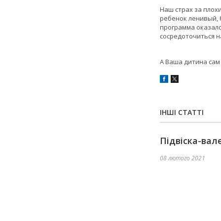
Наш страх за плох
ребенок ленивый, 
программа оказало
сосредоточиться н
А Ваша дитина сам 
ІНШІ СТАТТІ
Підвіска-вал
08 лютого 2021