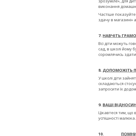
зрозуміле», для ди
виконання домашн
Частіше показуйте 
здачу в магазині» 
7.
НАВЧІТЬ ГРАМ
Всі діти можуть го
сад, в школі йому 
соромлячись здатис
8.
ДОПОМОЖІТЬ 
У школі діти зайнят
складаються стосу
запросити їх додом
9.
ВАШІ ВІДНОСИН
Цікавтеся тим, що 
успішності малюка.
10.
ПОМНИ