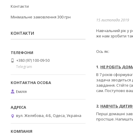
Контакти
Мінімальне замовлення 300 грн
15 листопада 2019
Навчальний рік у р
КОНТАКТИ
же нам зробити та
Ось як:
+380 (97) 100-09-50
Telegram
1.
НЕ РОБІТЬ ДО
В 7 років сформува
задача зводиться д
завдання. Стійте (
сам. Поступово ва
Емілія
2.
НАВЧІТЬ ДИТИ
Перші домашні завда
вул. Желябова, 4-Б, Одеса, Україна
простіше. Напишіть