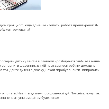
Адже, крім цього, є ще домашні клопоти, робота врешті-решт! Як
о їх контролювати?
 посадити дитину за стіл зі словами «розбирайся сам!». Але наша
як заповнити щоденник, в якій послідовності робити домашнє
вляти. Дайте дитині підказку, нехай спробує знайти і виправити
ого почати. Навчіть дитину послідовності дій. Поясніть, чому так
 визначеним пунктами дітям буде легше