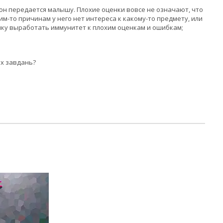
 он передается малышу. Плохие оценки вовсе не означают, что
м-то причинам у него нет интереса к какому-то предмету, или
енку выработать иммунитет к плохим оценкам и ошибкам;
іх завдань?