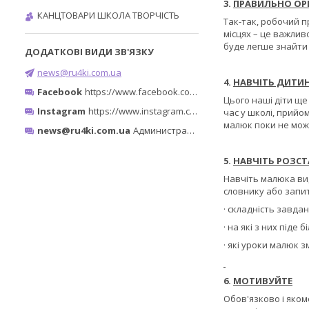
3.
ПРАВИЛЬНО ОРГ
КАНЦТОВАРИ ШКОЛА ТВОРЧІСТЬ
Так-так, робочий п
місцях – це важлив
буде легше знайти 
news@ru4ki.com.ua
4.
НАВЧІТЬ ДИТИН
Facebook
https://www.facebook.com/ru4ki.com.ua/
Цього наші діти ще
Instagram
https://www.instagram.com/ruchki_ta_shtuchki/
час у школі, прийом
малюк поки не мож
news@ru4ki.com.ua
Администратор
5.
НАВЧІТЬ РОЗСТ
Навчіть малюка вид
словнику або запит
· складність завдан
· на які з них піде 
· які уроки малюк 
6.
МОТИВУЙТЕ
Обов'язково і яком