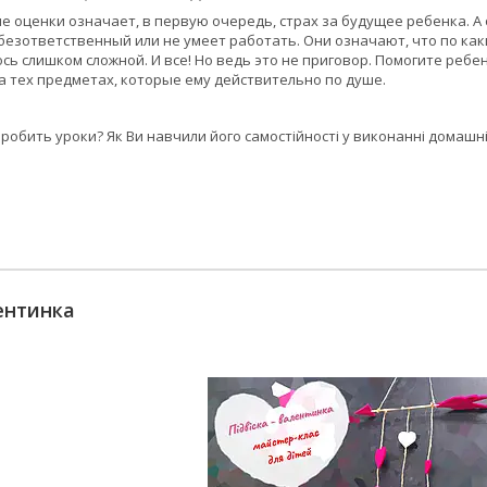
ие оценки означает, в первую очередь, страх за будущее ребенка. А
безответственный или не умеет работать. Они означают, что по каки
сь слишком сложной. И все! Но ведь это не приговор. Помогите реб
а тех предметах, которые ему действительно по душе.
робить уроки? Як Ви навчили його самостійності у виконанні домашн
ентинка