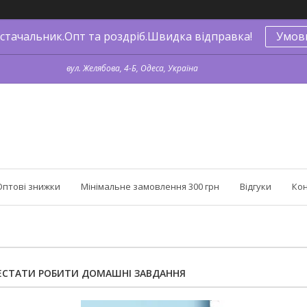
стачальник.Опт та роздріб.Швидка відправка!
Умов
вул. Желябова, 4-Б, Одеса, Україна
Оптові знижки
Мінімальне замовлення 300 грн
Відгуки
Ко
РЕСТАТИ РОБИТИ ДОМАШНІ ЗАВДАННЯ