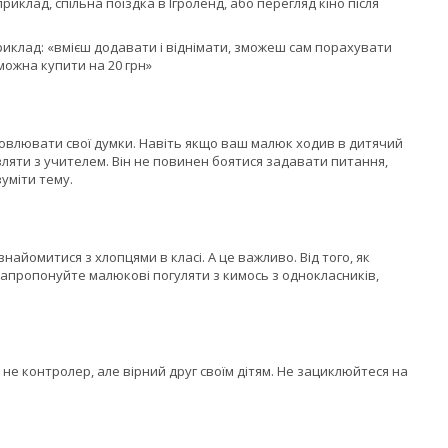
клад, спільна поїздка в Ігроленд, або перегляд кіно після
риклад: «вмієш додавати і віднімати, зможеш сам порахувати
можна купити на 20 грн»
словлювати свої думки. Навіть якщо ваш малюк ходив в дитячий
ляти з учителем. Він не повинен боятися задавати питання,
уміти тему.
знайомитися з хлопцями в класі. А це важливо. Від того, як
апропонуйте малюкові погуляти з кимось з однокласників,
 не контролер, але вірний друг своїм дітям. Не зациклюйтеся на