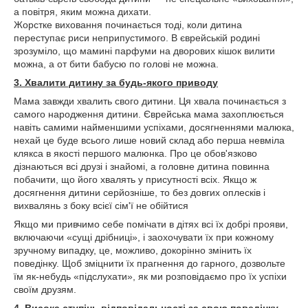
а повітря, яким можна дихати.
Жорстке виховання починається тоді, коли дитина
переступає риси неприпустимого. В єврейській родині
зрозуміло, що мамині парфуми на дворових кішок вилити
можна, а от бити бабусю по голові не можна.
3. Хвалити дитину за будь-якого приводу
Мама завжди хвалить свого дитини. Ця хвала починається з
самого народження дитини. Єврейська мама захоплюється
навіть самими найменшими успіхами, досягненнями малюка,
нехай це буде всього лише новий склад або перша невміла
клякса в якості першого малюнка. Про це обов'язково
дізнаються всі друзі і знайомі, а головне дитина повинна
побачити, що його хвалять у присутності всіх. Якщо ж
досягнення дитини серйозніше, то без довгих оплесків і
вихвалянь з боку всієї сім'ї не обійтися
Якщо ми привчимо себе помічати в дітях всі їх добрі прояви,
включаючи «сущі дрібниці», і заохочувати їх при кожному
зручному випадку, це, можливо, докорінно змінить їх
поведінку. Щоб зміцнити їх прагнення до гарного, дозвольте
їм як-небудь «підслухати», як ми розповідаємо про їх успіхи
своїм друзям.
4. Висока ступінь відповідальності за свою поведінку