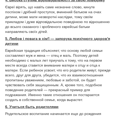
Євреї вірять, що навіть саме незначне слово, кинуте
поспіхом і дрібний проступок, вчинений батьком на очах
дитини, може мати незворотні наслідки, тому своїм
прикладом і дуже відповідальною поведінкою по відношенню
до всього сказаного і зробленого єврейські батьки
направляють своїх дітей.
5. Любов і повага в сім'ї — запорука психічного здоров'я
дитини
Еврейская традиция объясняет, что основу любой семьи
составляют муж и жена — отец и мать. Поэтому детей
необходимо с малых лет приучать к тому, что на первом
месте всегда ставится внимание матери к отцу и отца к
матери. Если ребенок усвоит, что его родители живут, прежде
всего, друг для друга, убедится, что их взаимоотношения
пропитаны уважением, любовью и заботой, он будет
чувствовать себя защищенным. А, кроме того, подобное
поведение родителей — прекрасный пример для
подражания. Именно такие отношения он постарается
создать в собственной семье, когда вырастет.
6. Учиться быть родителями
Родительское воспитание начинается еще до рождения