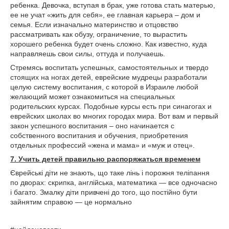
ребенка. Девочка, вступая в брак, уже готова стать матерью,
ее не учат «жить для себя», ее главная карьера – дом и
семья. Если изначально материнство и отцовство
рассматривать как обузу, ограничение, то вырастить
хорошего ребенка будет очень сложно. Как известно, куда
направляешь свои силы, оттуда и получаешь.
Стремясь воспитать успешных, самостоятельных и твердо
стоящих на ногах детей, еврейские мудрецы разработали
целую систему воспитания, с которой в Израиле любой
желающий может ознакомиться на специальных
родительских курсах. Подобные курсы есть при синагогах и
еврейских школах во многих городах мира. Вот вам и первый
закон успешного воспитания – оно начинается с
собственного воспитания и обучения, приобретения
отдельных профессий «жена и мама» и «муж и отец».
7. Учить детей правильно распоряжаться временем
Єврейські діти не знають, що таке лінь і порожня теліпання
по дворах: скрипка, англійська, математика — все одночасно
і багато. Змалку діти привчені до того, що постійно бути
зайнятим справою — це нормально