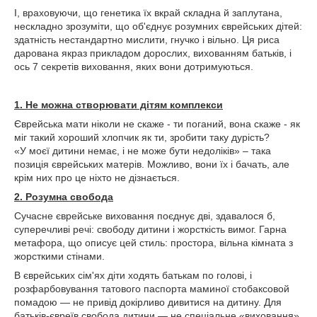
І, враховуючи, що генетика їх вкрай складна й заплутана,
нескладно зрозуміти, що об'єднує розумних єврейських дітей:
здатність нестандартно мислити, гнучко і вільно. Ця риса
дарована якраз прикладом дорослих, вихованням батьків, і
ось 7 секретів виховання, яких вони дотримуються.
1. Не можна створювати дітям комплекси
Єврейська мати ніколи не скаже - ти поганий, вона скаже - як
міг такий хороший хлопчик як ти, зробити таку дурість?
«У моєї дитини немає, і не може бути недоліків» – така
позиція єврейських матерів. Можливо, вони їх і бачать, але
крім них про це ніхто не дізнається.
2. Розумна свобода
Сучасне єврейське виховання поєднує дві, здавалося б,
суперечливі речі: свободу дитини і жорсткість вимог. Гарна
метафора, що описує цей стиль: простора, вільна кімната з
жорсткими стінами.
В єврейських сім'ях діти ходять батькам по голові, і
розфарбовування татового паспорта маминої стобаксовой
помадою — не привід докірливо дивитися на дитину. Для
батьків-євреїв свобода дитини — не спеціальне «виховання»,