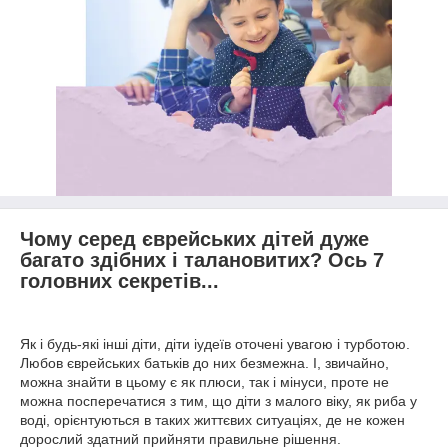
Чому серед єврейських дітей дуже
багато здібних і талановитих? Ось 7
головних секретів...
Як і будь-які інші діти, діти іудеїв оточені увагою і турботою.
Любов єврейських батьків до них безмежна. І, звичайно,
можна знайти в цьому є як плюси, так і мінуси, проте не
можна посперечатися з тим, що діти з малого віку, як риба у
воді, орієнтуються в таких життєвих ситуаціях, де не кожен
дорослий здатний прийняти правильне рішення.